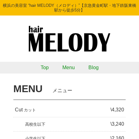
横浜の美容室 “hair MELODY（メロディ）”【京急黄金町駅・地下鉄阪東橋
駅から徒歩5分】
Top
Menu
Blog
MENU
メニュー
Cut
\4,320
カット
\3,240
高校生以下
\2,160
小学生以下